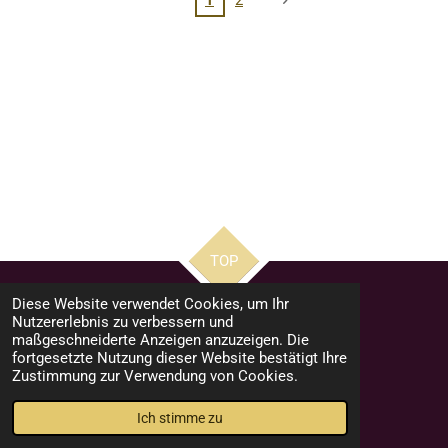
1
2
TOP
Diese Website verwendet Cookies, um Ihr
Nutzererlebnis zu verbessern und
Impressum
maßgeschneiderte Anzeigen anzuzeigen. Die
fortgesetzte Nutzung dieser Website bestätigt Ihre
Datenschutzerklärung
Zustimmung zur Verwendung von Cookies.
© 2023 - 2026 stephans-fotowelt
Mit Unterstützung von
Webador
Ich stimme zu