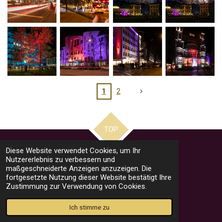
1
2
TOP
Diese Website verwendet Cookies, um Ihr
Nutzererlebnis zu verbessern und
Impressum
maßgeschneiderte Anzeigen anzuzeigen. Die
fortgesetzte Nutzung dieser Website bestätigt Ihre
Datenschutzerklärung
Zustimmung zur Verwendung von Cookies.
© 2023 - 2026 stephans-fotowelt
Mit Unterstützung von
Webador
Ich stimme zu