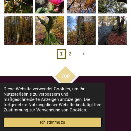
1
2
TOP
Diese Website verwendet Cookies, um Ihr
Nutzererlebnis zu verbessern und
Impressum
maßgeschneiderte Anzeigen anzuzeigen. Die
fortgesetzte Nutzung dieser Website bestätigt Ihre
Datenschutzerklärung
Zustimmung zur Verwendung von Cookies.
© 2023 - 2026 stephans-fotowelt
Mit Unterstützung von
Webador
Ich stimme zu