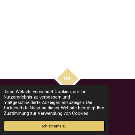
TOP
Diese Website verwendet Cookies, um Ihr
Nutzererlebnis zu verbessern und
Impressum
maßgeschneiderte Anzeigen anzuzeigen. Die
fortgesetzte Nutzung dieser Website bestätigt Ihre
Datenschutzerklärung
Zustimmung zur Verwendung von Cookies.
© 2023 - 2026 stephans-fotowelt
Mit Unterstützung von
Webador
Ich stimme zu