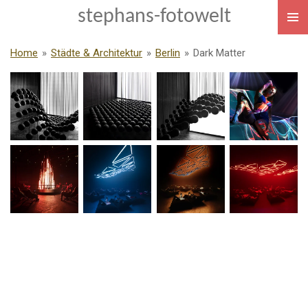
stephans-fotowelt
Zum
Hauptinhalt
springen
Home
»
Städte & Architektur
»
Berlin
»
Dark Matter